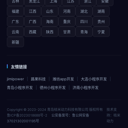
吉林
黑龙江
上海
江苏
浙江
安徽
福建
江西
山东
河南
湖北
湖南
广东
广西
海南
重庆
四川
贵州
云南
西藏
陕西
甘肃
青海
宁夏
新疆
友情链接
jimipower
路果科技
潍坊app开发
大连小程序开发
青岛小程序开发
德州小程序开发
济南小程序开发
Copyright © 2023-2024 青岛桔米动力科技有限公司 版权所有
技术支
鲁ICP备2023018688号-2
公安备案号：鲁公网安备
持：桔米
37021302001195号
动力